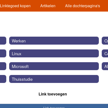
Linktegoed kopen
Artikelen
Alle dochterpagina's
Werken
O
Linux
Ce
Microsoft
A
Thuisstudie
Link toevoegen
Link toevoegen