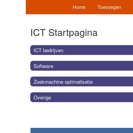
Home
Toevoegen
ICT Startpagina
ICT bedrijven
Software
Zoekmachine optimalisatie
Overige