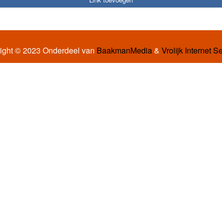
ight © 2023 Onderdeel van
BaakmanMedia
&
Vrolijk Internet S